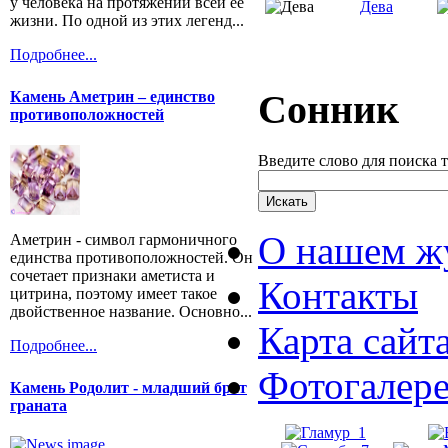
у человека на протяжении всей её
Дева
жизни. По одной из этих легенд...
Подробнее...
Сонник
Камень Аметрин – единство
противоположностей
Введите слово для поиска 
О нашем ж
Аметрин - символ гармоничного
единства противоположностей. Он
сочетает признаки аметиста и
Контакты
цитрина, поэтому имеет такое
двойственное название. Основно...
Карта сайт
Подробнее...
Фотогалер
Камень Родолит - младший брат
граната