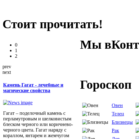
Стоит прочитать!
Мы вКонт
0
1
2
prev
next
Гороскоп
Камень Гагат - лечебные и
магические свойства
Овен
Гагат – поделочный камень с
Телец
перламутровым и шелковистым
Близнецы
блеском черного или коричнево-
черного цвета. Гагат наряду с
Рак
кораллом, янтарем и жемчугом
Лев