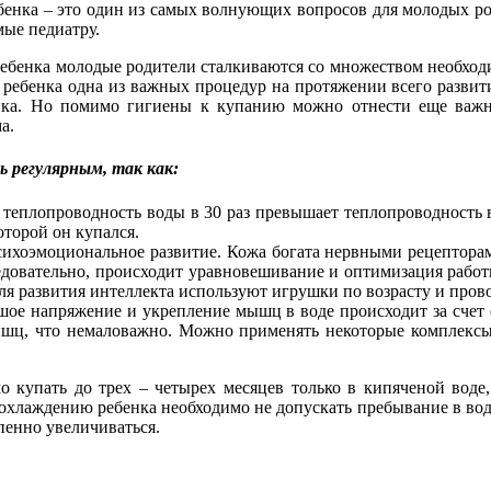
ебенка – это один из самых волнующих вопросов для молодых р
мые педиатру.
ребенка молодые родители сталкиваются со множеством необход
 ребенка одна из важных процедур на протяжении всего развит
енка. Но помимо гигиены к купанию можно отнести еще важн
а.
 регулярным, так как:
о теплопроводность воды в 30 раз превышает теплопроводность
оторой он купался.
сихоэмоциональное развитие. Кожа богата нервными рецепторам
ледовательно, происходит уравновешивание и оптимизация рабо
я развития интеллекта используют игрушки по возрасту и провод
шое напряжение и укрепление мышц в воде происходит за счет
ышц, что немаловажно. Можно применять некоторые комплексы
 купать до трех – четырех месяцев только в кипяченой воде
охлаждению ребенка необходимо не допускать пребывание в воде
пенно увеличиваться.