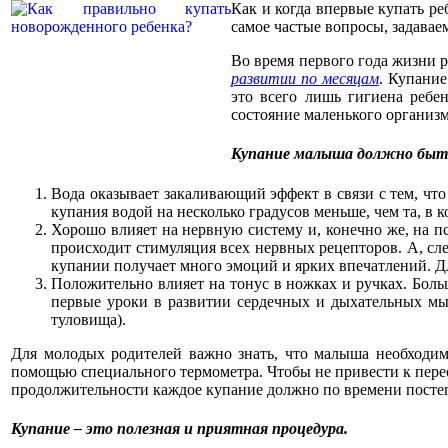
Как и когда впервые купать р
самое частые вопросы, задавае
Во время первого года жизни 
развитии по месяцам
. Купание
это всего лишь гигиена реб
состояние маленького организм
Купание малыша должно быть
Вода оказывает закаливающий эффект в связи с тем, чт
купания водой на несколько градусов меньше, чем та, в к
Хорошо влияет на нервную систему и, конечно же, на п
происходит стимуляция всех нервных рецепторов. А, с
купании получает много эмоций и ярких впечатлений. Дл
Положительно влияет на тонус в ножках и ручках. Боль
первые уроки в развитии сердечных и дыхательных м
туловища).
Для молодых родителей важно знать, что малыша необходимо
помощью специального термометра. Чтобы не привести к пере
продолжительности каждое купание должно по времени посте
Купание – это полезная и приятная процедура.