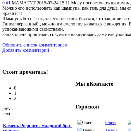
0
#1
МАМАТУТ
2015-07-24 15:11
Могу посоветовать шампунь для
Можно его использовать как шампунь, как гель для душа, мы ег
нравится!
Шампунь без слезок, так что не стоит бояться, что защиплет и 
Гипоаллергенный , можно им смело пользоваться с рождения. В
успокаивающими свойствами.
Запах очень приятный, совсем не навязчивый, даже еле уловим
Обновить список комментариев
Добавить комментарий
Стоит прочитать!
Мы вКонтакте
0
1
2
Гороскоп
prev
next
Овен
Камень Родолит - младший брат
Телец
граната