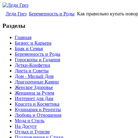
Леди Грез
Беременность и Роды
Как правильно купать ново
Разделы
Главная
Бизнес и Карьера
Брак и Семья
Беременность и Роды
Гороскопы и Гадания
Детки-Конфетки
Диета и Советы
Дом - Милый Дом
Драгоценные Камни
Женское Здоровье
Женщина за Рулем
Интернет для Дам
Красота и Косметика
Кулинария и Рецепты
Любовь и Отношения
Мода и Стиль
На Досуге
Отдых и Туризм
Поздравления и Стихи