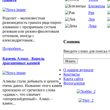
Близнецы
Рак
Родолит – малоизвестная
Лев
разновидность граната ряда пироп-
Дева
альманин с прозрачным густым
розовым или розово-фиолетовым
оттенком, иногда с
александритовым...
Сонник
Подробнее...
Введите слово для поиска 
Камень Алмаз - Король
драгаценных камней
О нашем журнале
Контакты
Карта сайта
Алмазы стали добывать и ценить
Фотогалерея
очень давно. Название этого камня
произошло от греческого слова
«адамас», что означает
«непревзойденный». Алмаз –
камен...