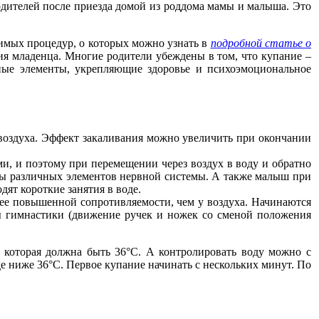
одителей после приезда домой из роддома мамы и малыша. Это
имых процедур, о которых можно узнать в
подробной статье о
ия младенца. Многие родители убеждены в том, что купание –
ые элементы, укрепляющие здоровье и психоэмоциональное
 воздуха. Эффект закаливания можно увеличить при окончании
и, и поэтому при перемещении через воздух в воду и обратно
ты различных элементов нервной системы. А также малыш при
ят короткие занятия в воде.
 ее повышенной сопротивляемости, чем у воздуха. Начинаются
 гимнастики (движение ручек и ножек со сменой положения
, которая должна быть 36°С. А контролировать воду можно с
 ниже 36°С. Первое купание начинать с нескольких минут. По