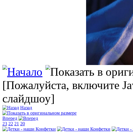
[Пожалуйста, включите Ja
слайдшоу]
Назад
Вперед
23
22
21
20