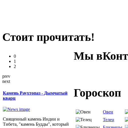
Стоит прочитать!
Мы вКонт
0
1
2
prev
next
Гороскоп
Камень Раухтопаз - Дымчатый
кварц
Овен
Священный камень Индии и
Телец
Тибета, "камень Будды", который
Близнецы