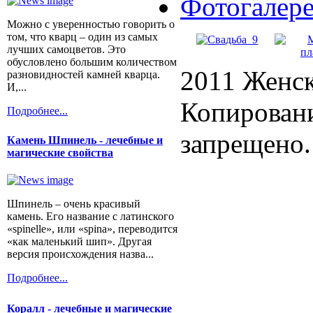
Фотогалер
Можно с уверенностью говорить о
том, что кварц – один из самых
лучших самоцветов. Это
обусловлено большим количеством
2011 Женск
разновидностей камней кварца.
И,...
Копировани
Подробнее...
запрещено.
Камень Шпинель - лечебные и
магические свойства
Шпинель – очень красивый
камень. Его название с латинского
«spinelle», или «spina», переводится
«как маленький шип». Другая
версия происхождения назва...
Подробнее...
Коралл - лечебные и магические