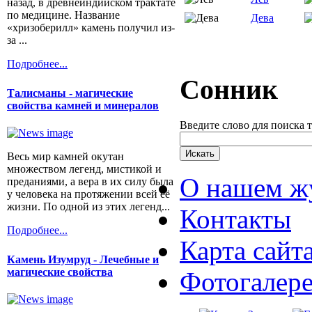
назад, в древнеиндийском трактате
по медицине. Название
Дева
«хризоберилл» камень получил из-
за ...
Подробнее...
Сонник
Талисманы - магические
свойства камней и минералов
Введите слово для поиска 
Весь мир камней окутан
множеством легенд, мистикой и
О нашем ж
преданиями, а вера в их силу была
у человека на протяжении всей её
жизни. По одной из этих легенд...
Контакты
Подробнее...
Карта сайт
Камень Изумруд - Лечебные и
магические свойства
Фотогалер