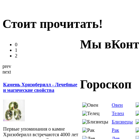
Стоит прочитать!
Мы вКонт
0
1
2
prev
next
Гороскоп
Камень Хризоберилл - Лечебные
и магические свойства
Овен
Телец
Близнецы
Первые упоминания о камне
Рак
Хризоберилл встречаются 4000 лет
Лев