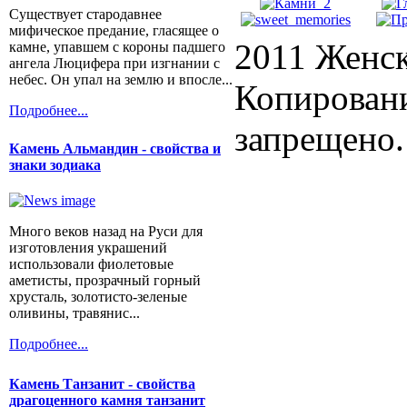
Существует стародавнее
мифическое предание, гласящее о
2011 Женск
камне, упавшем с короны падшего
ангела Люцифера при изгнании с
небес. Он упал на землю и впосле...
Копировани
Подробнее...
запрещено.
Камень Альмандин - свойства и
знаки зодиака
Много веков назад на Руси для
изготовления украшений
использовали фиолетовые
аметисты, прозрачный горный
хрусталь, золотисто-зеленые
оливины, травянис...
Подробнее...
Камень Танзанит - свойства
драгоценного камня танзанит