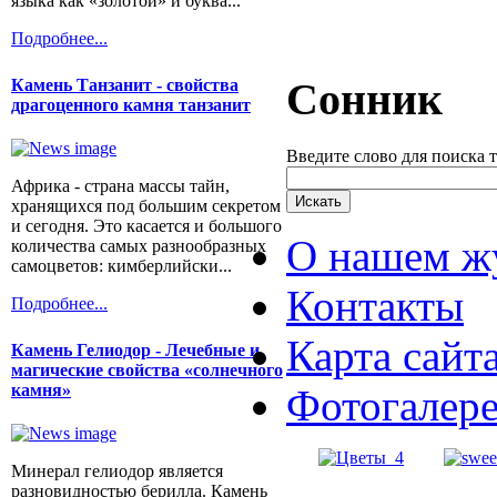
языка как «золотой» и буква...
Подробнее...
Сонник
Камень Танзанит - свойства
драгоценного камня танзанит
Введите слово для поиска 
Африка - страна массы тайн,
хранящихся под большим секретом
и сегодня. Это касается и большого
О нашем ж
количества самых разнообразных
самоцветов: кимберлийски...
Контакты
Подробнее...
Карта сайт
Камень Гелиодор - Лечебные и
магические свойства «солнечного
камня»
Фотогалер
Минерал гелиодор является
разновидностью берилла. Камень