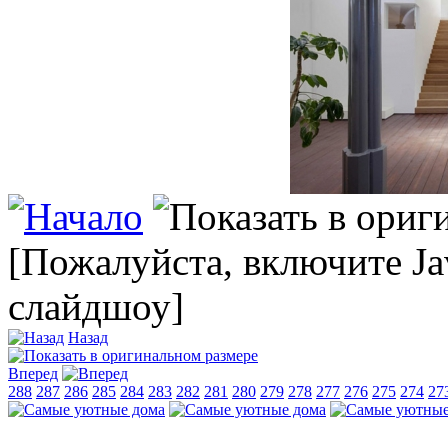
[Пожалуйста, включите Ja
слайдшоу]
Назад
Вперед
288
287
286
285
284
283
282
281
280
279
278
277
276
275
274
27