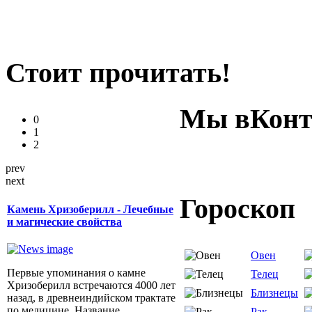
Стоит прочитать!
Мы вКонт
0
1
2
prev
next
Гороскоп
Камень Хризоберилл - Лечебные
и магические свойства
Овен
Первые упоминания о камне
Телец
Хризоберилл встречаются 4000 лет
Близнецы
назад, в древнеиндийском трактате
по медицине. Название
Рак