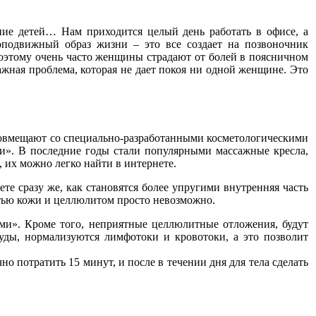
ие детей… Нам приходится целый день работать в офисе, а
лоподвижный образ жизни – это все создает на позвоночник
поэтому очень часто женщины страдают от болей в поясничном
важная проблема, которая не дает покоя ни одной женщине. Это
овмещают со специально-разработанными косметологическими
и». В последние годы стали популярными массажные кресла,
 их можно легко найти в интернете.
е сразу же, как становятся более упругими внутренняя часть
стью кожи и целлюлитом просто невозможно.
ми». Кроме того, неприятные целлюлитные отложения, будут
суды, нормализуются лимфотоки и кровотоки, а это позволит
о потратить 15 минут, и после в течении дня для тела сделать