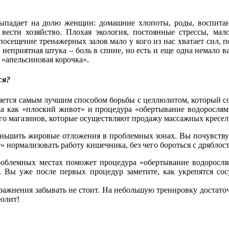
ыпадает на долю женщин: домашние хлопоты, роды, воспитан
вести хозяйство. Плохая экология, постоянные стрессы, ма
посещение тренажерных залов мало у кого из нас хватает сил, 
 неприятная штука – боль в спине, но есть и еще одна немало 
 «апельсиновая корочка».
ся?
ется самым лучшим способом борьбы с целлюлитом, который с
а как «плоский живот» и процедура «обертывание водорослям
ого магазинов, которые осуществляют продажу массажных кресел,
ньшить жировые отложения в проблемных зонах. Вы почувствует
» нормализовать работу кишечника, без чего бороться с дрябло
проблемных местах поможет процедура «обертывание водоросля
. Вы уже после первых процедур заметите, как укрепятся со
пражнения забывать не стоит. На небольшую тренировку достаточн
люлит!