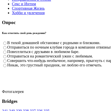
Секс и Интим
Спортивная Жизнь
Хобби и увлечения
Опрос
Как отметить свой день рождения?
В тихой домашней обстановке с родными и близкими.
Отправиться по ночным клубам города в компании отвязных
Повеселиться с друзьями в любимом баре.
Отправиться на романтический ужин с любимым.
Совершить что-нибудь необычное, например, прыгнуть с п
Никак, это грустный праздник, не люблю его отмечать.
Фотогалерея
Bridges
341
340
339
338
337
336
335