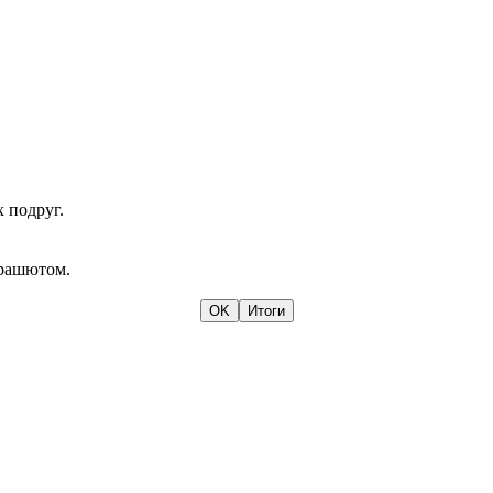
 подруг.
арашютом.