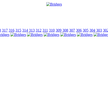
8
317
316
315
314
313
312
311
310
309
308
307
306
305
304
303
30