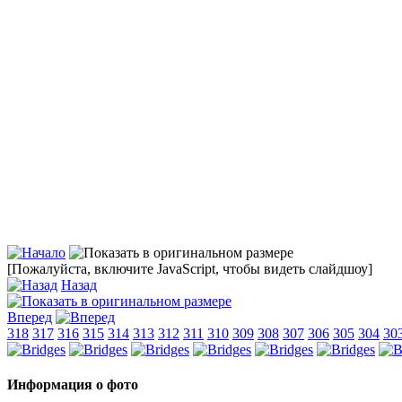
[Пожалуйста, включите JavaScript, чтобы видеть слайдшоу]
Назад
Вперед
318
317
316
315
314
313
312
311
310
309
308
307
306
305
304
30
Информация о фото