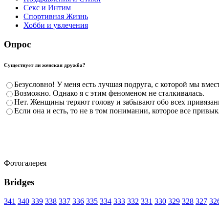
Секс и Интим
Спортивная Жизнь
Хобби и увлечения
Опрос
Существует ли женская дружба?
Безусловно! У меня есть лучшая подруга, с которой мы вмест
Возможно. Однако я с этим феноменом не сталкивалась.
Нет. Женщины теряют голову и забывают обо всех привязанн
Если она и есть, то не в том понимании, которое все привы
Фотогалерея
Bridges
341
340
339
338
337
336
335
334
333
332
331
330
329
328
327
32