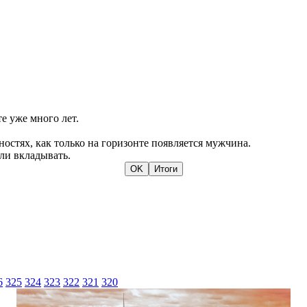
е уже много лет.
остях, как только на горизонте появляется мужчина.
кли вкладывать.
6
325
324
323
322
321
320