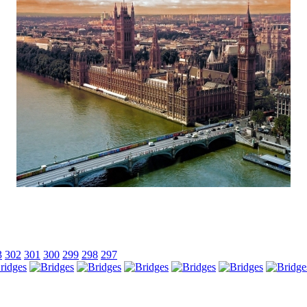
3
302
301
300
299
298
297