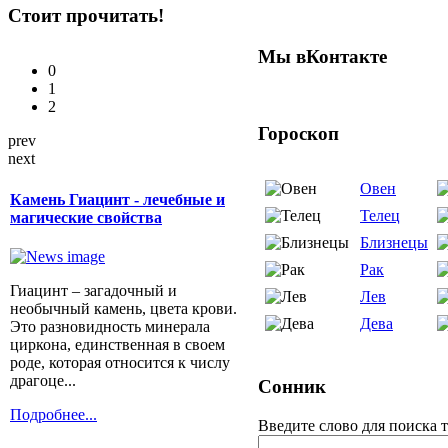
Стоит прочитать!
Мы вКонтакте
0
1
2
Гороскоп
prev
next
Овен
Камень Гиацинт - лечебные и
Телец
магические свойства
Близнецы
Рак
Гиацинт – загадочный и
Лев
необычный камень, цвета крови.
Дева
Это разновидность минерала
циркона, единственная в своем
роде, которая относится к числу
драгоце...
Сонник
Подробнее...
Введите слово для поиска 