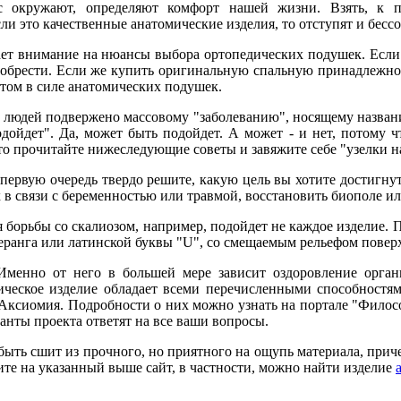
ас окружают, определяют комфорт нашей жизни. Взять, к 
ли это качественные анатомические изделия, то отступят и бесс
ет внимание на нюансы выбора ортопедических подушек. Если о
обрести. Если же купить оригинальную спальную принадлежнос
этом в силе анатомических подушек.
 людей подвержено массовому "заболеванию", носящему название
одойдет". Да, может быть подойдет. А может - и нет, потому ч
то прочитайте нижеследующие советы и завяжите себе "узелки на
 первую очередь твердо решите, какую цель вы хотите достигну
в связи с беременностью или травмой, восстановить биополе ил
я борьбы со скалиозом, например, подойдет не каждое изделие
ранга или латинской буквы "U", со смещаемым рельефом поверх
менно от него в большей мере зависит оздоровление органи
ическое изделие обладает всеми перечисленными способностям
ксиомия. Подробности о них можно узнать на портале "Философ
анты проекта ответят на все ваши вопросы.
ыть сшит из прочного, но приятного на ощупь материала, приче
ите на указанный выше сайт, в частности, можно найти изделие