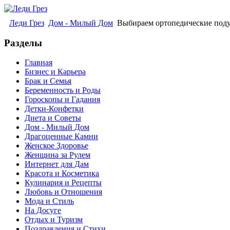
Леди Грез
Дом - Милый Дом
Выбираем ортопедические под
Разделы
Главная
Бизнес и Карьера
Брак и Семья
Беременность и Роды
Гороскопы и Гадания
Детки-Конфетки
Диета и Советы
Дом - Милый Дом
Драгоценные Камни
Женское Здоровье
Женщина за Рулем
Интернет для Дам
Красота и Косметика
Кулинария и Рецепты
Любовь и Отношения
Мода и Стиль
На Досуге
Отдых и Туризм
Поздравления и Стихи