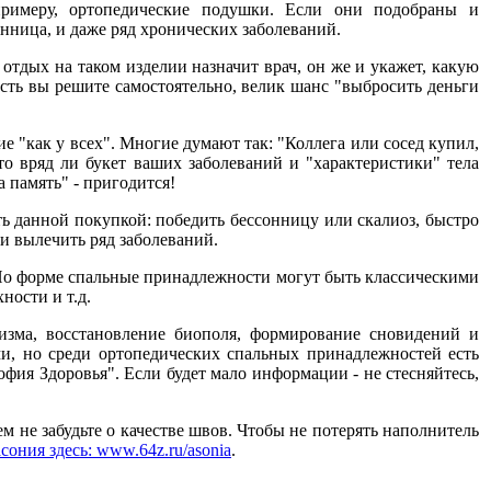
примеру, ортопедические подушки. Если они подобраны и
онница, и даже ряд хронических заболеваний.
тдых на таком изделии назначит врач, он же и укажет, какую
ть вы решите самостоятельно, велик шанс "выбросить деньги
 "как у всех". Многие думают так: "Коллега или сосед купил,
то вряд ли букет ваших заболеваний и "характеристики" тела
 память" - пригодится!
ть данной покупкой: победить бессонницу или скалиоз, быстро
и вылечить ряд заболеваний.
. По форме спальные принадлежности могут быть классическими
ности и т.д.
зма, восстановление биополя, формирование сновидений и
и, но среди ортопедических спальных принадлежностей есть
ия Здоровья". Если будет мало информации - не стесняйтесь,
м не забудьте о качестве швов. Чтобы не потерять наполнитель
асония здесь: www.64z.ru/asonia
.