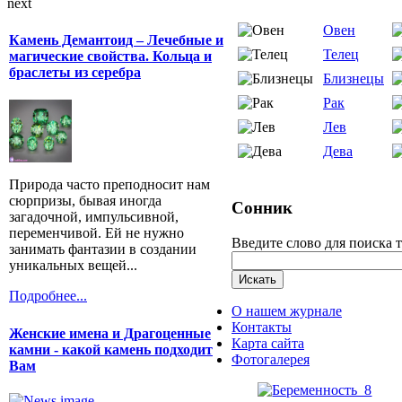
next
Овен
Камень Демантоид – Лечебные и
Телец
магические свойства. Кольца и
браслеты из серебра
Близнецы
Рак
Лев
Дева
Природа часто преподносит нам
сюрпризы, бывая иногда
Сонник
загадочной, импульсивной,
переменчивой. Ей не нужно
Введите слово для поиска 
занимать фантазии в создании
уникальных вещей...
Подробнее...
О нашем журнале
Контакты
Женские имена и Драгоценные
Карта сайта
камни - какой камень подходит
Фотогалерея
Вам