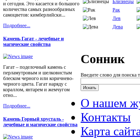
Близнецы
и сегодня. Это касается и большого
количества самых разнообразных
Рак
самоцветов: кимберлийски...
Лев
Подробнее...
Дева
Камень Гагат - лечебные и
магические свойства
Сонник
Гагат – поделочный камень с
перламутровым и шелковистым
Введите слово для поиска 
блеском черного или коричнево-
черного цвета. Гагат наряду с
кораллом, янтарем и жемчугом
отно...
О нашем ж
Подробнее...
Контакты
Камень Горный хрусталь -
лечебные и магические свойства
Карта сайт