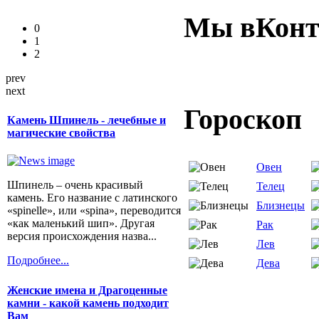
Мы вКонт
0
1
2
prev
next
Гороскоп
Камень Шпинель - лечебные и
магические свойства
Овен
Шпинель – очень красивый
Телец
камень. Его название с латинского
Близнецы
«spinelle», или «spina», переводится
«как маленький шип». Другая
Рак
версия происхождения назва...
Лев
Подробнее...
Дева
Женские имена и Драгоценные
камни - какой камень подходит
Вам