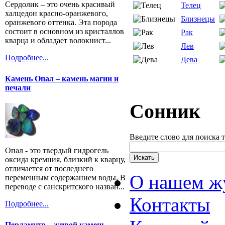
Сердолик – это очень красивый
Телец
халцедон красно-оранжевого,
Близнецы
оранжевого оттенка. Эта порода
состоит в основном из кристаллов
Рак
кварца и обладает волокнист...
Лев
Подробнее...
Дева
Камень Опал – камень магии и
печали
Сонник
Введите слово для поиска 
Опал - это твердый гидрогель
оксида кремния, близкий к кварцу,
отличается от последнего
О нашем ж
переменным содержанием воды. В
переводе с санскритского назван...
Контакты
Подробнее...
Перламутр – живой камень.