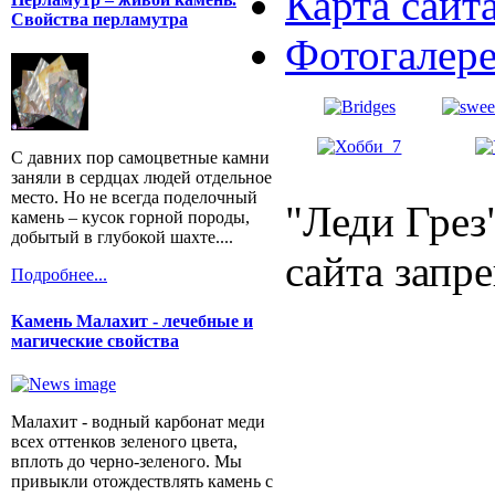
Карта сайт
Свойства перламутра
Фотогалер
С давних пор самоцветные камни
заняли в сердцах людей отдельное
место. Но не всегда поделочный
"Леди Грез
камень – кусок горной породы,
добытый в глубокой шахте....
сайта запр
Подробнее...
Камень Малахит - лечебные и
магические свойства
Малахит - водный карбонат меди
всех оттенков зеленого цвета,
вплоть до черно-зеленого. Мы
привыкли отождествлять камень с