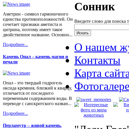
Сонник
Аметрин - символ гармоничного
единства противоположностей. Он
Введите слово для поиска 
сочетает признаки аметиста и
цитрина, поэтому имеет такое
двойственное название. Основно...
О нашем ж
Подробнее...
Контакты
Камень Опал – камень магии и
печали
Карта сайт
Фотогалер
Опал - это твердый гидрогель
оксида кремния, близкий к кварцу,
отличается от последнего
переменным содержанием воды. В
переводе с санскритского назван...
Подробнее...
Перламутр – живой камень.