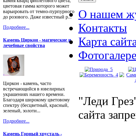
камня кварц фиолетового цвета,
цветовая гамма которого может
О нашем ж
варьировать от темно-пурпурного
до розового. Даже известный р...
Контакты
Подробнее...
Карта сайт
Камень Циркон - магические и
лечебные свойства
Фотогалер
Циркон - камень, часто
встречающийся в ювелирных
украшениях нашего времени.
"Леди Грез
Благодаря широкому цветовому
спектру (бесцветный, красный,
зеленый, золоти...
сайта запр
Подробнее...
Камень Горный хрусталь -