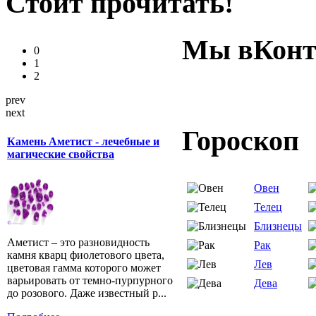
Стоит прочитать!
Мы вКонт
0
1
2
prev
next
Гороскоп
Камень Аметист - лечебные и
магические свойства
Овен
Телец
Близнецы
Аметист – это разновидность
Рак
камня кварц фиолетового цвета,
Лев
цветовая гамма которого может
варьировать от темно-пурпурного
Дева
до розового. Даже известный р...