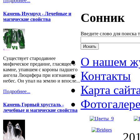
Подробнее...
Сонник
Камень Изумруд - Лечебные и
магические свойства
Введите слово для поиска 
О нашем ж
Существует стародавнее
мифическое предание, гласящее о
камне, упавшем с короны падшего
Контакты
ангела Люцифера при изгнании с
небес. Он упал на землю и впосле...
Карта сайт
Подробнее...
Фотогалер
Камень Горный хрусталь -
лечебные и магические свойства
20