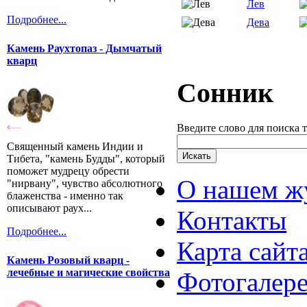
Лев
Подробнее...
Дева
Камень Раухтопаз - Дымчатый
кварц
Сонник
Введите слово для поиска 
Священный камень Индии и
Тибета, "камень Будды", который
поможет мудрецу обрести
О нашем ж
"нирвану", чувство абсолютного
блаженства - именно так
описывают раух...
Контакты
Подробнее...
Карта сайт
Камень Розовый кварц -
лечебные и магические свойства
Фотогалер