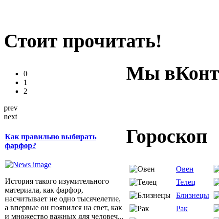
Стоит прочитать!
Мы вКонт
0
1
2
prev
next
Гороскоп
Как правильно выбирать
фарфор?
Овен
История такого изумительного
Телец
материала, как фарфор,
Близнецы
насчитывает не одно тысячелетие,
а впервые он появился на свет, как
Рак
и множество важных для человеч...