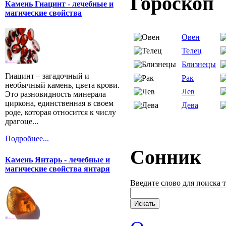
Гороскоп
Камень Гиацинт - лечебные и
магические свойства
Овен
Телец
Близнецы
Гиацинт – загадочный и
Рак
необычный камень, цвета крови.
Лев
Это разновидность минерала
циркона, единственная в своем
Дева
роде, которая относится к числу
драгоце...
Подробнее...
Сонник
Камень Янтарь - лечебные и
магические свойства янтаря
Введите слово для поиска 