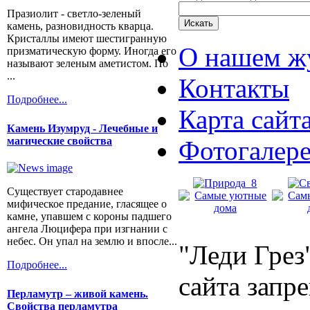
Празиолит - светло-зеленый
камень, разновидность кварца.
Кристаллы имеют шестигранную
О нашем ж
призматическую форму. Иногда его
называют зеленым аметистом. По
...
Контакты
Подробнее...
Карта сайт
Камень Изумруд - Лечебные и
магические свойства
Фотогалер
Существует стародавнее
мифическое предание, гласящее о
камне, упавшем с короны падшего
ангела Люцифера при изгнании с
небес. Он упал на землю и впосле...
"Леди Грез
Подробнее...
сайта запр
Перламутр – живой камень.
Свойства перламутра