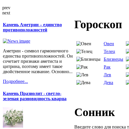
prev
next
Гороскоп
Камень Аметрин – единство
противоположностей
Овен
Аметрин - символ гармоничного
Телец
единства противоположностей. Он
Близнецы
сочетает признаки аметиста и
цитрина, поэтому имеет такое
Рак
двойственное название. Основно...
Лев
Подробнее...
Дева
Камень Празиолит - светло-
зеленая разновидность кварца
Сонник
Введите слово для поиска 