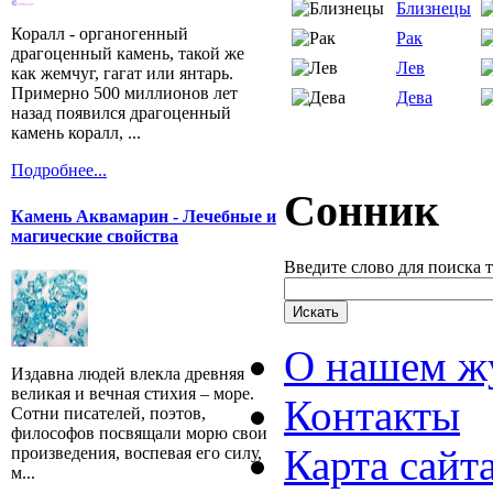
Близнецы
Коралл - органогенный
Рак
драгоценный камень, такой же
Лев
как жемчуг, гагат или янтарь.
Примерно 500 миллионов лет
Дева
назад появился драгоценный
камень коралл, ...
Подробнее...
Сонник
Камень Аквамарин - Лечебные и
магические свойства
Введите слово для поиска 
О нашем ж
Издавна людей влекла древняя
великая и вечная стихия – море.
Контакты
Сотни писателей, поэтов,
философов посвящали морю свои
Карта сайт
произведения, воспевая его силу,
м...