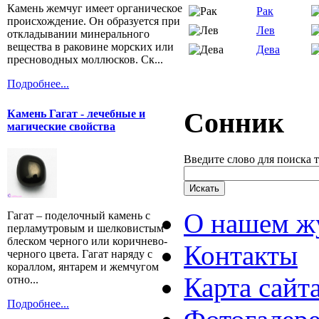
Камень жемчуг имеет органическое
Рак
происхождение. Он образуется при
Лев
откладывании минерального
вещества в раковине морских или
Дева
пресноводных моллюсков. Ск...
Подробнее...
Сонник
Камень Гагат - лечебные и
магические свойства
Введите слово для поиска 
О нашем ж
Гагат – поделочный камень с
перламутровым и шелковистым
блеском черного или коричнево-
Контакты
черного цвета. Гагат наряду с
кораллом, янтарем и жемчугом
Карта сайт
отно...
Подробнее...