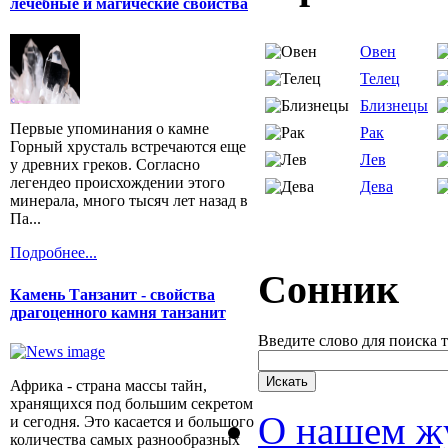
лечебные и магические свойства
Овен
Телец
Близнецы
Первые упоминания о камне
Рак
Горный хрусталь встречаются еще
Лев
у древних греков. Согласно
легендео происхождении этого
Дева
минерала, много тысяч лет назад в
Па...
Подробнее...
Сонник
Камень Танзанит - свойства
драгоценного камня танзанит
Введите слово для поиска 
Африка - страна массы тайн,
хранящихся под большим секретом
О нашем ж
и сегодня. Это касается и большого
количества самых разнообразных