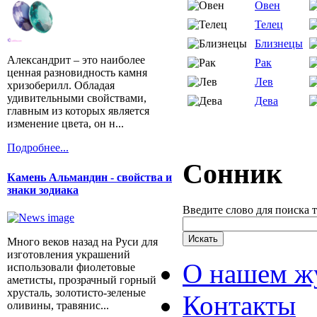
Овен
Телец
Близнецы
Александрит – это наиболее
Рак
ценная разновидность камня
Лев
хризоберилл. Обладая
удивительными свойствами,
Дева
главным из которых является
изменение цвета, он н...
Подробнее...
Сонник
Камень Альмандин - свойства и
знаки зодиака
Введите слово для поиска 
Много веков назад на Руси для
изготовления украшений
О нашем ж
использовали фиолетовые
аметисты, прозрачный горный
хрусталь, золотисто-зеленые
Контакты
оливины, травянис...