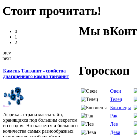
Стоит прочитать!
Мы вКонт
0
1
2
prev
next
Гороскоп
Камень Танзанит - свойства
драгоценного камня танзанит
Овен
Телец
Близнецы
Африка - страна массы тайн,
Рак
хранящихся под большим секретом
Лев
и сегодня. Это касается и большого
количества самых разнообразных
Дева
самоцветов: кимберлийски...