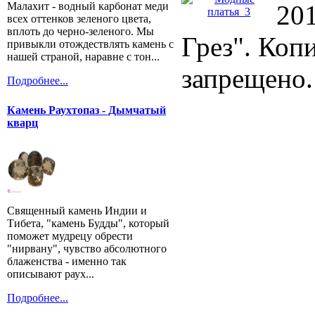
Малахит - водный карбонат меди
20
всех оттенков зеленого цвета,
вплоть до черно-зеленого. Мы
Грез". Коп
привыкли отождествлять камень с
нашей страной, наравне с тон...
запрещено.
Подробнее...
Камень Раухтопаз - Дымчатый
кварц
Священный камень Индии и
Тибета, "камень Будды", который
поможет мудрецу обрести
"нирвану", чувство абсолютного
блаженства - именно так
описывают раух...
Подробнее...