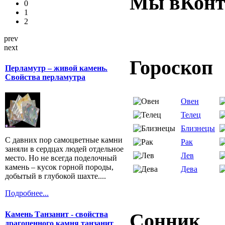
Мы вКонт
0
1
2
prev
next
Гороскоп
Перламутр – живой камень.
Свойства перламутра
Овен
Телец
Близнецы
С давних пор самоцветные камни
Рак
заняли в сердцах людей отдельное
Лев
место. Но не всегда поделочный
камень – кусок горной породы,
Дева
добытый в глубокой шахте....
Подробнее...
Сонник
Камень Танзанит - свойства
драгоценного камня танзанит