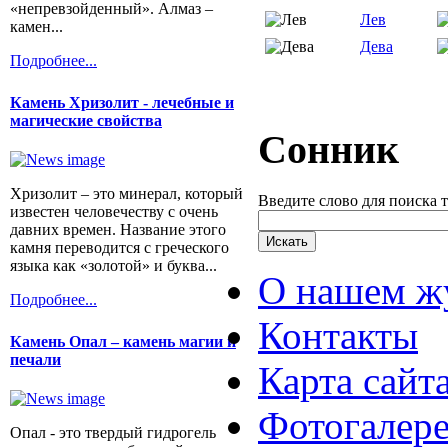
«непревзойденный». Алмаз –
Лев
камен...
Дева
Подробнее...
Камень Хризолит - лечебные и
магические свойства
Сонник
Хризолит – это минерал, который
Введите слово для поиска 
известен человечеству с очень
давних времен. Название этого
камня переводится с греческого
языка как «золотой» и буква...
О нашем ж
Подробнее...
Контакты
Камень Опал – камень магии и
печали
Карта сайт
Фотогалер
Опал - это твердый гидрогель