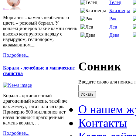
Телец
Близнецы
Морганит - камень необычного
Рак
цвета – розовый берилл. У
Лев
коллекционеров такие камни очень
высоко котируются наряду с
Дева
изумрудом, гелиодором,
аквамарином....
Подробнее...
Сонник
Коралл - лечебные и магические
свойства
Введите слово для поиска 
Коралл - органогенный
драгоценный камень, такой же
О нашем ж
как жемчуг, гагат или янтарь.
Примерно 500 миллионов лет
назад появился драгоценный
Контакты
камень коралл, ...
Подробнее...