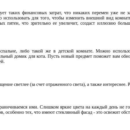
ует таких финансовых затрат, что никаких перемен уже не за
о использовать для того, чтобы изменить внешний вид комнат
х пятен, что зрительно ее увеличит, создаст иллюзию больш
спальне, либо такой же в детской комнате. Можно исполь
ьный домик для кота. Пусть новый предмет поможет вам обно
ей.
щение светлее (за счет отраженного света), а также интереснее. 
аничиваемся ими. Слишком яркие цвета на каждый день не год
, особенно тех, что имеют стеклянный фасад - это освежит обст