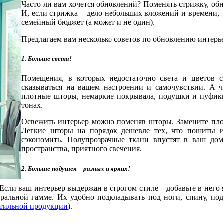
Часто ли вам хочется обновлений? Поменять стрижку, об
И, если стрижка – дело небольших вложений и времени, 
семейный бюджет (а может и не один).
Предлагаем вам несколько советов по обновлению интерь
1. Больше света!
Помещения, в которых недостаточно света и цветов с
сказываться на вашем настроении и самочувствии. А 
плотные шторы, немаркие покрывала, подушки и пуфики
тонах.
Освежить интерьер можно поменяв шторы. Замените плот
Легкие шторы на порядок дешевле тех, что пошиты из
сэкономить. Полупрозрачные ткани впустят в ваш дом
пространства, приятного свечения.
2. Больше подушек – разных и ярких!
сли ваш интерьер выдержан в строгом стиле – добавьте в него 
ральной гамме. Их удобно подкладывать под ноги, спину, под 
стильной продукции
).