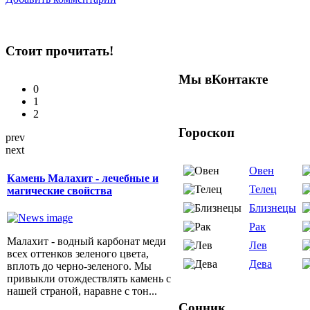
Стоит прочитать!
Мы вКонтакте
0
1
2
Гороскоп
prev
next
Овен
Камень Малахит - лечебные и
Телец
магические свойства
Близнецы
Рак
Малахит - водный карбонат меди
Лев
всех оттенков зеленого цвета,
Дева
вплоть до черно-зеленого. Мы
привыкли отождествлять камень с
нашей страной, наравне с тон...
Сонник