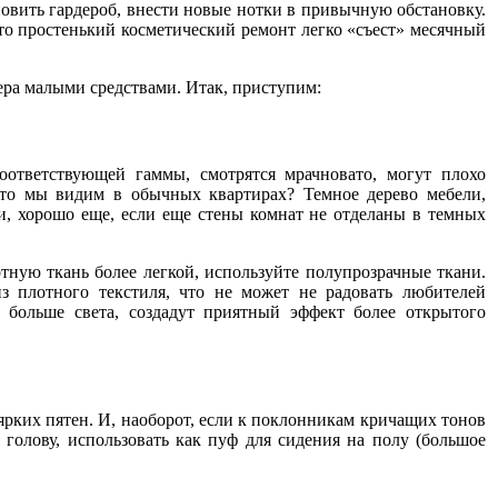
новить гардероб, внести новые нотки в привычную обстановку.
то простенький косметический ремонт легко «съест» месячный
ера малыми средствами. Итак, приступим:
оответствующей гаммы, смотрятся мрачновато, могут плохо
что мы видим в обычных квартирах? Темное дерево мебели,
, хорошо еще, если еще стены комнат не отделаны в темных
ную ткань более легкой, используйте полупрозрачные ткани.
 плотного текстиля, что не может не радовать любителей
 больше света, создадут приятный эффект более открытого
ярких пятен. И, наоборот, если к поклонникам кричащих тонов
голову, использовать как пуф для сидения на полу (большое