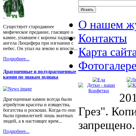
О нашем ж
Существует стародавнее
мифическое предание, гласящее о
Контакты
камне, упавшем с короны падшего
ангела Люцифера при изгнании с
Карта сайт
небес. Он упал на землю и впосле...
Подробнее...
Фотогалер
Драгоценные и полудрагоценные
камни по знакам зодиака
20
Драгоценные камни всегда были
атрибутом красоты и изящества,
Грез". Коп
богатства и роскоши. Когда-то они
были привилегией лишь знатных
людей, а в настоящее врем...
запрещено.
Подробнее...