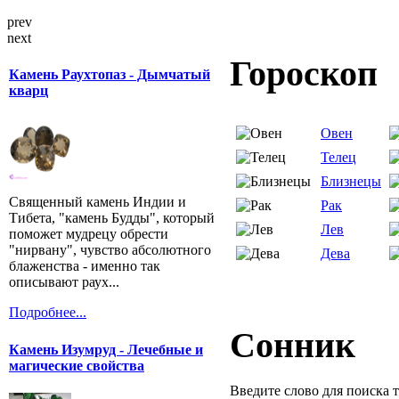
prev
next
Гороскоп
Камень Раухтопаз - Дымчатый
кварц
Овен
Телец
Близнецы
Священный камень Индии и
Рак
Тибета, "камень Будды", который
Лев
поможет мудрецу обрести
"нирвану", чувство абсолютного
Дева
блаженства - именно так
описывают раух...
Подробнее...
Сонник
Камень Изумруд - Лечебные и
магические свойства
Введите слово для поиска 