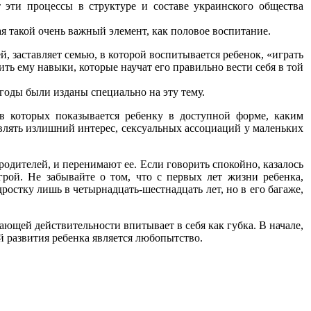
эти процессы в структуре и составе украинского общества
 такой очень важный элемент, как половое воспитание.
 заставляет семью, в которой воспитывается ребенок, «играть
ить ему навыки, которые научат его правильно вести себя в той
годы были изданы специально на эту тему.
в которых показывается ребенку в доступной форме, каким
являть излишний интерес, сексуальных ассоциаций у маленьких
одителей, и перенимают ее. Если говорить спокойно, казалось
грой. Не забывайте о том, что с первых лет жизни ребенка,
ростку лишь в четырнадцать-шестнадцать лет, но в его багаже,
ающей действительности впитывает в себя как губка. В начале,
й развития ребенка является любопытство.