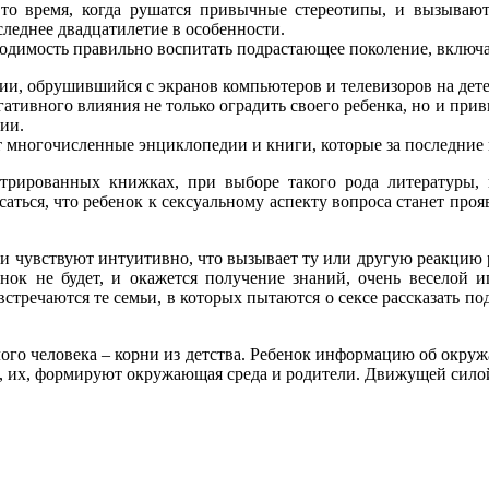
о время, когда рушатся привычные стереотипы, и вызывают 
следнее двадцатилетие в особенности.
одимость правильно воспитать подрастающее поколение, включая
, обрушившийся с экранов компьютеров и телевизоров на детей,
гативного влияния не только оградить своего ребенка, но и прив
ии.
т многочисленные энциклопедии и книги, которые за последние 
трированных книжках, при выборе такого рода литературы, 
аться, что ребенок к сексуальному аспекту вопроса станет про
ни чувствуют интуитивно, что вызывает ту или другую реакцию р
ок не будет, и окажется получение знаний, очень веселой и
стречаются те семьи, в которых пытаются о сексе рассказать под
лого человека – корни из детства. Ребенок информацию об окруж
го, их, формируют окружающая среда и родители. Движущей сило