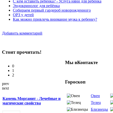
С кем оставить ребенка? - Услуга няни для ребенка
Эндокринолог для ребёнка
Собираем первый гардероб новорожденного
ОРЗ у детей
Как можно привлечь внимание мужа к ребенку?
Добавить комментарий
Стоит прочитать!
Мы вКонтакте
0
1
2
Гороскоп
prev
next
Овен
Камень Морганит - Лечебные и
Телец
магические свойства
Близнецы