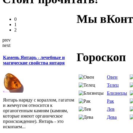
Мы вКонт
0
1
2
prev
next
Гороскоп
Камень Янтарь - лечебные и
магические свойства янтаря
Овен
Телец
Близнецы
Янтарь наряду с кораллом, гагатом
Рак
и жемчугом относится к
Лев
органогенным камням (камням,
которые имеют органическое
Дева
происхождение). Янтарь - это
ископаем...