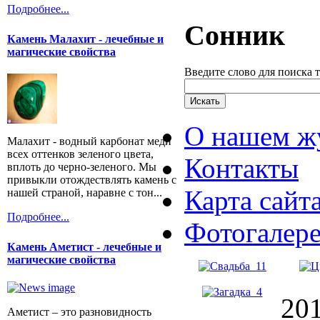
Подробнее...
Сонник
Камень Малахит - лечебные и
магические свойства
Введите слово для поиска 
О нашем ж
Малахит - водный карбонат меди
всех оттенков зеленого цвета,
Контакты
вплоть до черно-зеленого. Мы
привыкли отождествлять камень с
Карта сайт
нашей страной, наравне с тон...
Подробнее...
Фотогалер
Камень Аметист - лечебные и
магические свойства
20
Аметист – это разновидность