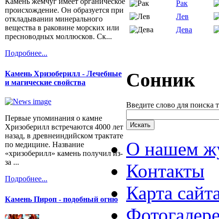
Камень жемчуг имеет органическое
Рак
происхождение. Он образуется при
Лев
откладывании минерального
вещества в раковине морских или
Дева
пресноводных моллюсков. Ск...
Подробнее...
Сонник
Камень Хризоберилл - Лечебные
и магические свойства
Введите слово для поиска 
Первые упоминания о камне
Хризоберилл встречаются 4000 лет
назад, в древнеиндийском трактате
О нашем ж
по медицине. Название
«хризоберилл» камень получил из-
за ...
Контакты
Подробнее...
Карта сайт
Камень Пироп - подобный огню
Фотогалер