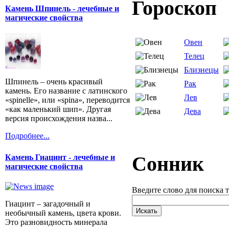
Гороскоп
Камень Шпинель - лечебные и
магические свойства
Овен
Телец
Близнецы
Шпинель – очень красивый
Рак
камень. Его название с латинского
Лев
«spinelle», или «spina», переводится
«как маленький шип». Другая
Дева
версия происхождения назва...
Подробнее...
Сонник
Камень Гиацинт - лечебные и
магические свойства
Введите слово для поиска 
Гиацинт – загадочный и
необычный камень, цвета крови.
Это разновидность минерала