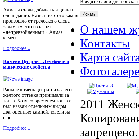
Введите слово для поиска 
Алмазы стали добывать и ценить
очень давно. Название этого камня
произошло от греческого слова
О нашем ж
«адамас», что означает
«непревзойденный». Алмаз –
камен...
Контакты
Подробнее...
Карта сайт
Камень Цитрин - Лечебные и
магические свойства
Фотогалер
Раньше камень цитрин из-за его
желтого оттенка принимали за
2011 Женск
топаз. Хотя со временем топаз и
был назван отдельным видом
драгоценных камней, ювелиры
Копировани
еще...
Подробнее...
запрещено.