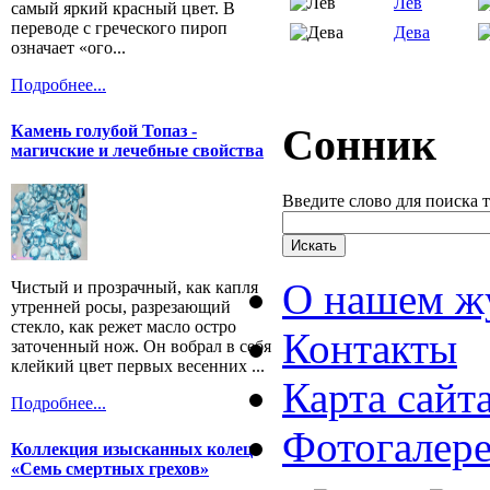
Лев
самый яркий красный цвет. В
переводе с греческого пироп
Дева
означает «ого...
Подробнее...
Сонник
Камень голубой Топаз -
магичские и лечебные свойства
Введите слово для поиска 
О нашем ж
Чистый и прозрачный, как капля
утренней росы, разрезающий
стекло, как режет масло остро
Контакты
заточенный нож. Он вобрал в себя
клейкий цвет первых весенних ...
Карта сайт
Подробнее...
Фотогалер
Коллекция изысканных колец
«Семь смертных грехов»