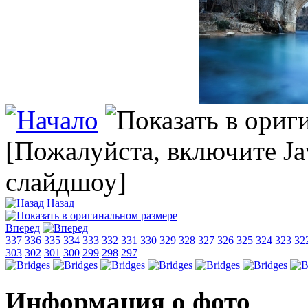
[Пожалуйста, включите Ja
слайдшоу]
Назад
Вперед
337
336
335
334
333
332
331
330
329
328
327
326
325
324
323
32
303
302
301
300
299
298
297
Информация о фото