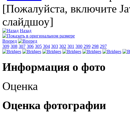
[Пожалуйста, включите Ja
слайдшоу]
Назад
Вперед
309
308
307
306
305
304
303
302
301
300
299
298
297
Информация о фото
Оценка
Оценка фотографии