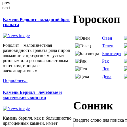
prev
next
Гороскоп
Камень Родолит - младший брат
граната
Овен
Родолит – малоизвестная
Телец
разновидность граната ряда пироп-
Близнецы
альманин с прозрачным густым
розовым или розово-фиолетовым
Рак
оттенком, иногда с
Лев
александритовым...
Дева
Подробнее...
Камень Берилл - лечебные и
магические свойства
Сонник
Камень берилл, как и большинство
Введите слово для поиска 
драгоценных камней, имеет