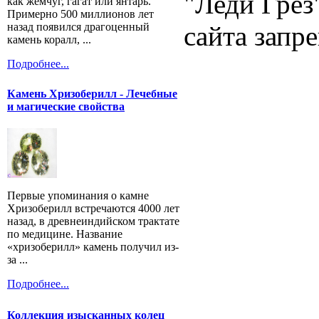
"Леди Грез
как жемчуг, гагат или янтарь.
Примерно 500 миллионов лет
назад появился драгоценный
сайта запр
камень коралл, ...
Подробнее...
Камень Хризоберилл - Лечебные
и магические свойства
Первые упоминания о камне
Хризоберилл встречаются 4000 лет
назад, в древнеиндийском трактате
по медицине. Название
«хризоберилл» камень получил из-
за ...
Подробнее...
Коллекция изысканных колец