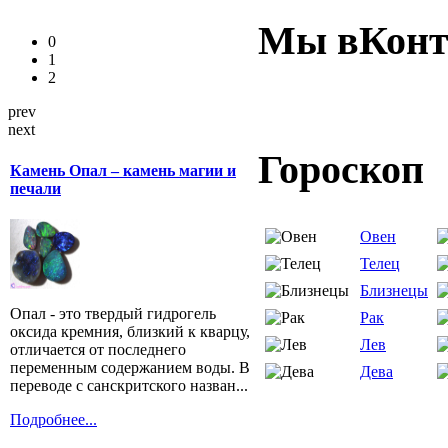
Мы вКонт
0
1
2
prev
next
Гороскоп
Камень Опал – камень магии и
печали
Овен
Телец
Близнецы
Опал - это твердый гидрогель
Рак
оксида кремния, близкий к кварцу,
Лев
отличается от последнего
переменным содержанием воды. В
Дева
переводе с санскритского назван...
Подробнее...