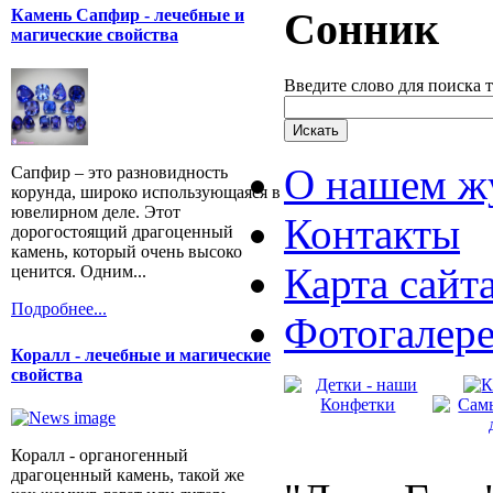
Сонник
Камень Сапфир - лечебные и
магические свойства
Введите слово для поиска 
О нашем ж
Сапфир – это разновидность
корунда, широко использующаяся в
ювелирном деле. Этот
Контакты
дорогостоящий драгоценный
камень, который очень высоко
Карта сайт
ценится. Одним...
Подробнее...
Фотогалер
Коралл - лечебные и магические
свойства
Коралл - органогенный
драгоценный камень, такой же